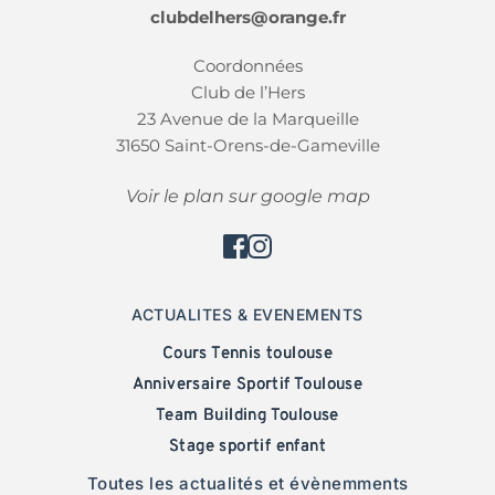
Lundi 
& 
vendredi 
: 10h – 21h 
Mardi
, 
mercredi
, 
jeudi 
: 10h – 22h
Samedi 
& 
dimanche 
: 9h – 18h 
Fermeture estivale : août
PLAN DU CLUB