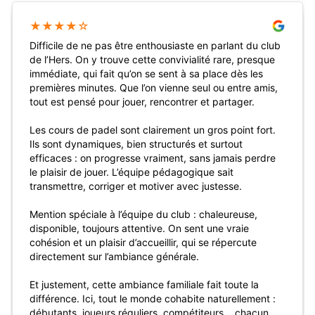
★
★
★
★
★
Super endroit pour réserver son terrain de tennis à
Toulouse ou son terrain de padel et badminton
Sophie Cartier
8 avril 2026
CLUB DE L'HERS
30 ans de Passion
, d’Innovation et de 