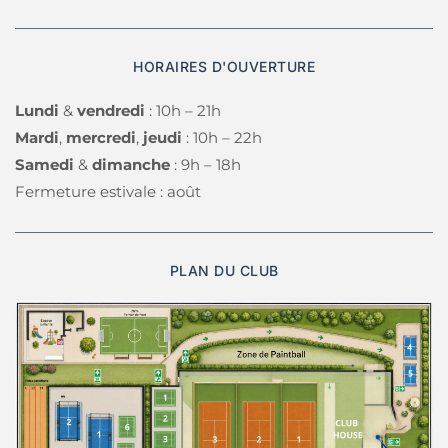
MENU
Accueil
Académie Tennis
Académie Padel
Académie Badminton
Stage Multisport (6 – 13 ans)
Stage Tennis Compétition
Location Terrain de Tennis
Location Terrain de Padel
Location Terrain de Badminton
Location Terrain de Pickleball