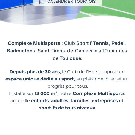
CALENDRIER TOURNOIS
Complexe Multisports
 : Club Sportif 
Tennis
, 
Padel
, 
Badminton 
à Saint-Orens-de-Gameville à 10 minutes 
de Toulouse.
Depuis plus de 30 ans
, le Club de l’Hers propose un 
espace unique dédié au sport,
 au plaisir de jouer et au 
progrès pour tous.
Installé sur 
13 000 m²
, notre 
Complexe Multisports
accueille 
enfants
, 
adultes
, 
familles
, 
entreprises 
et 
sportifs de tous niveaux
.
Un lieu pour vivre le sport intensément… et 