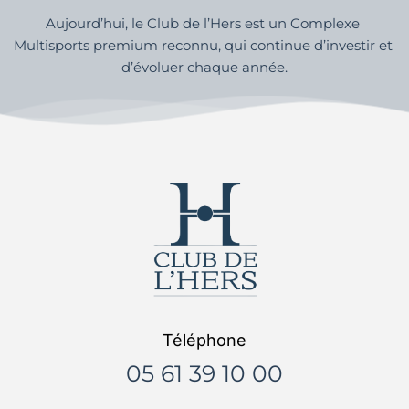
Club de l’Hers
23 Avenue de la Marqueille
31650 Saint-Orens-de-Gameville
Voir le plan sur google map
ACTUALITES & EVENEMENTS
Cours Tennis toulouse
Anniversaire Sportif Toulouse
Team Building Toulouse
Stage sportif enfant
Toutes les actualités et évènemments
HORAIRES D'OUVERTURE