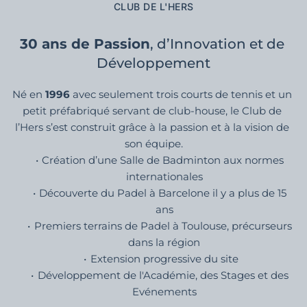
d’évoluer chaque année.
Téléphone
05 61 39 10 00
clubdelhers@orange.fr
Coordonnées