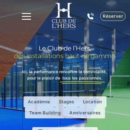
Réserver
Le Club de l’Hers,
un Club reconnu pour son exigence.
des installations haut de gamme.
Ici, la performance rencontre la convivialité,
pour le plaisir de
tous les passionnés.
Académie
Stages
Location
Team Building
Anniversaires