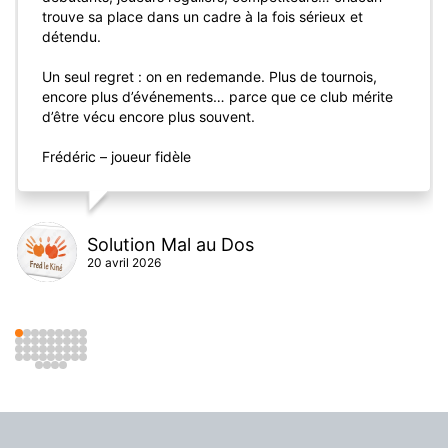
Développement
Né en 
1996
 avec seulement trois courts de tennis et un 
petit préfabriqué servant de club-house, le Club de 
l’Hers s’est construit grâce à la passion et à la vision de 
son équipe.
Création d’une Salle de Badminton aux normes 
internationales
Découverte du Padel à Barcelone il y a plus de 15 
ans
Premiers terrains de Padel à Toulouse, précurseurs 
dans la région
Extension progressive du site
Développement de l'Académie, des Stages et des 
Evénements
Aujourd’hui, le Club de l’Hers est un Complexe 
Multisports premium reconnu, qui continue d’investir et 