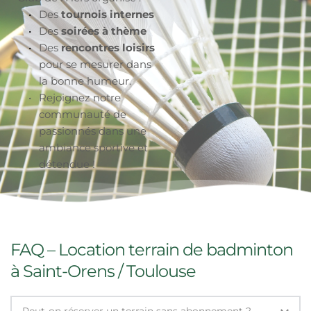
Des 
tournois internes
Des 
soirées à thème
Des 
rencontres loisirs
pour se mesurer dans 
la bonne humeur.
Rejoignez notre 
communauté de 
passionnés dans une 
ambiance sportive et 
détendue !
FAQ – Location terrain de badminton 
à Saint-Orens / Toulouse