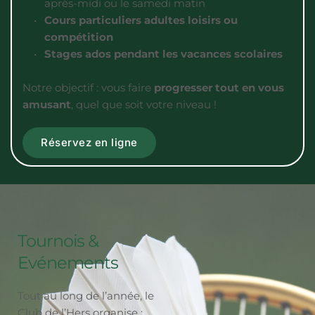
après-midi ou le samedi matin
Cours particuliers adultes loisirs ou 
compétition
Stages ados pendant les vacances scolaires
Notre objectif : vous faire 
progresser tout en vous 
amusant
, quel que soit votre niveau !
Réservez en ligne
Tournois & 
Evénements
Tout au long de l’année, le 
Club de l’Hers organise :