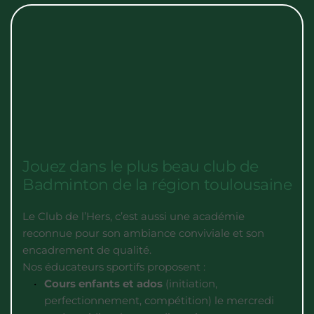
Jouez dans le plus beau club de 
Badminton de la région toulousaine
Le Club de l’Hers, c’est aussi une académie 
reconnue pour son ambiance conviviale et son 
encadrement de qualité.
Nos éducateurs sportifs proposent :
Cours enfants et ados
 (initiation, 
perfectionnement, compétition) le mercredi 