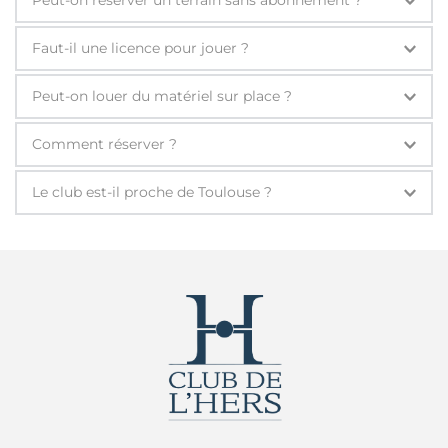
Peut-on réserver un terrain sans abonnement ?
Oui, les terrains sont ouverts à tous.
Faut-il une licence pour jouer ?
Non, sauf pour jouer en compétition.
Peut-on louer du matériel sur place ?
Oui, raquettes en location et volants en vente à 
Comment réserver ?
l’accueil.
Via l’application 
Xplor Active
, code centre : 
Le club est-il proche de Toulouse ?
clubdelhers.
Oui, le 
club sportif de badminton
 est à seulement 
quelques minutes du centre de Toulouse, Balma, 
Labège et Castanet-Tolosan.