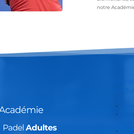
notre Académie
Pourqu
du Clu
Une 
l'Académie
Des 
et pe
Padel 
Adultes
Des i