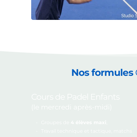
Nos formules
Cours de Padel Enfants 
(le mercredi après-midi)
Groupes de 
4 élèves maxi
, 
Travail technique et tactique, matchs 