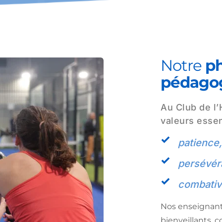
Notre 
ph
pédago
Au Club de l’H
valeurs essen
patience,
persévér
combativi
Nos enseignants
bienveillants, co