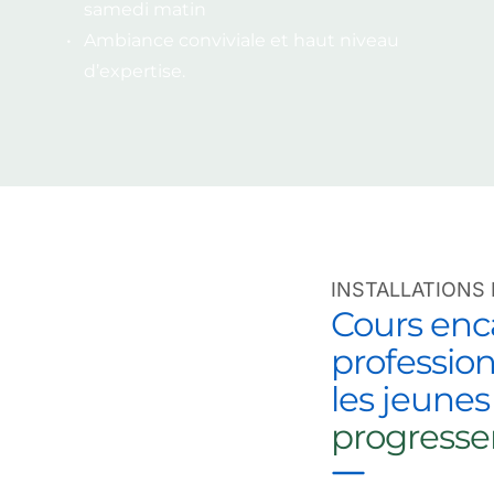
samedi matin
Ambiance conviviale et haut niveau 
d’expertise.
INSTALLATIONS
Cours enca
profession
les jeunes
progresse