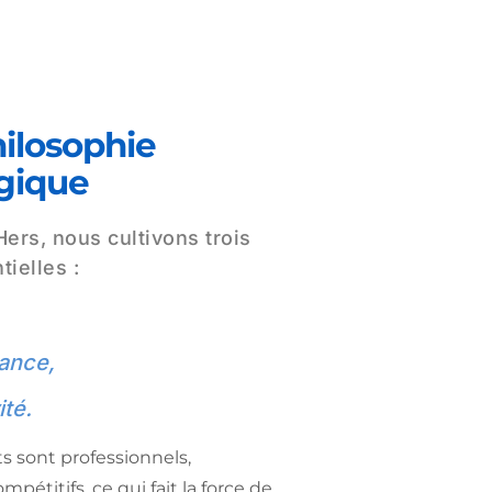
ilosophie 
gique
ers, nous cultivons trois 
tielles :
ance,
té.
 sont professionnels, 
mpétitifs, ce qui fait la force de 