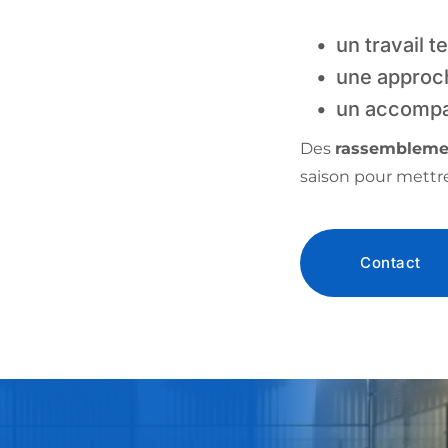
un travail t
une approch
un accompa
Des 
rassembleme
saison pour mettre
Contact