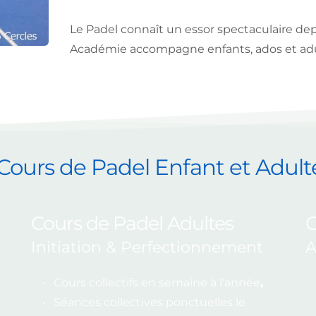
Le Padel connaît un essor spectaculaire de
Académie accompagne enfants, ados et adul
 Cours de Padel Enfant et Adult
Cours de Padel Adultes
C
Initiation & Perfectionnement
A
Cours collectifs en semaine à l'année
, 
Séances collectives ponctuelles le 