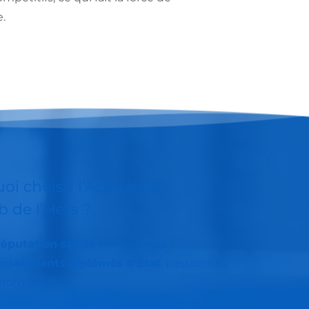
.
oi choisir l’Académie 
b de l’Hers ?
réputation solide
 sur Toulouse
enseignants diplômés d’État
, passionnés 
rformants
nstallations 
premium et sécurisées