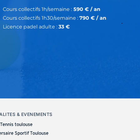
Une p
Cours collectifs 1h/semaine :
 590 € / an
chaq
Cours collectifs 1h30/semaine : 
790 
€ / an
Un vé
Licence padel adulte : 
33 
€
la bi
comb
Une A
vers 
ALITES & EVENEMENTS
 Tennis toulouse
rsaire Sportif Toulouse