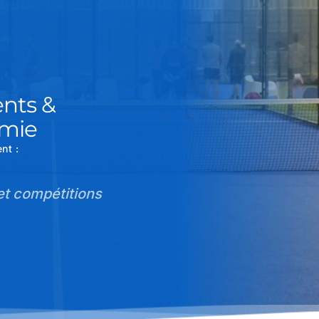
ts & 
émie
nt :
t compétitions