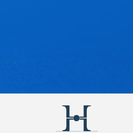
rogression adaptée à chaque âge et à 
ue niveau
ritable esprit sportif basé sur la 
patience, 
enveillance, la persévérance, la 
ativité
cadémie vivante, dynamique et tournée 
la réussite